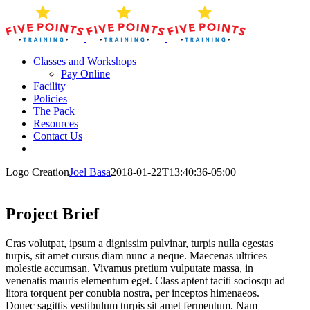
Skip
to
content
Classes and Workshops
Pay Online
Facility
Policies
The Pack
Resources
Contact Us
Logo Creation
Joel Basa
2018-01-22T13:40:36-05:00
Project Brief
Cras volutpat, ipsum a dignissim pulvinar, turpis nulla egestas
turpis, sit amet cursus diam nunc a neque. Maecenas ultrices
molestie accumsan. Vivamus pretium vulputate massa, in
venenatis mauris elementum eget. Class aptent taciti sociosqu ad
litora torquent per conubia nostra, per inceptos himenaeos.
Donec sagittis vestibulum turpis sit amet fermentum. Nam